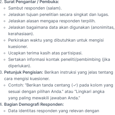
Surat Pengantar / Pembuka:
Sambut responden (salam).
Jelaskan tujuan penelitian secara singkat dan lugas.
Jelaskan alasan mengapa responden terpilih.
Jelaskan bagaimana data akan digunakan (anonimitas,
kerahasiaan).
Perkirakan waktu yang dibutuhkan untuk mengisi
kuesioner.
Ucapkan terima kasih atas partisipasi.
Sertakan informasi kontak peneliti/pembimbing (jika
diperlukan).
Petunjuk Pengisian:
Berikan instruksi yang jelas tentang
cara mengisi kuesioner.
Contoh:
“Berikan tanda centang (✓) pada kolom yang
sesuai dengan pilihan Anda.”
atau
“Lingkari angka
yang paling mewakili jawaban Anda.”
Bagian Demografi Responden:
Data identitas responden yang relevan dengan