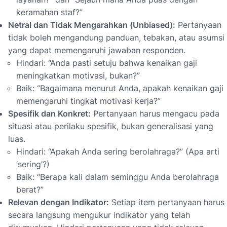
keramahan staf?”
Netral dan Tidak Mengarahkan (
Unbiased
):
Pertanyaan
tidak boleh mengandung panduan, tebakan, atau asumsi
yang dapat memengaruhi jawaban responden.
Hindari:
“Anda pasti setuju bahwa kenaikan gaji
meningkatkan motivasi, bukan?”
Baik:
“Bagaimana menurut Anda, apakah kenaikan gaji
memengaruhi tingkat motivasi kerja?”
Spesifik dan Konkret:
Pertanyaan harus mengacu pada
situasi atau perilaku spesifik, bukan generalisasi yang
luas.
Hindari:
“Apakah Anda sering berolahraga?”
(Apa arti
‘sering’
?)
Baik:
“Berapa kali dalam seminggu Anda berolahraga
berat?”
Relevan dengan Indikator:
Setiap item pertanyaan harus
secara langsung mengukur indikator yang telah