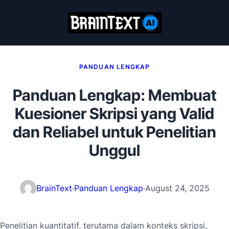
PANDUAN LENGKAP
Panduan Lengkap: Membuat
Kuesioner Skripsi yang Valid
dan Reliabel untuk Penelitian
Unggul
BrainText
·
Panduan Lengkap
·
August 24, 2025
Penelitian kuantitatif, terutama dalam konteks skripsi,