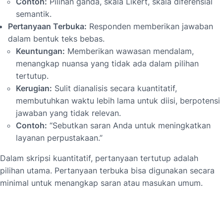
Contoh:
Pilihan ganda, skala
Likert
, skala
diferensial
semantik
.
Pertanyaan Terbuka:
Responden memberikan jawaban
dalam bentuk teks bebas.
Keuntungan:
Memberikan wawasan mendalam,
menangkap nuansa yang tidak ada dalam pilihan
tertutup.
Kerugian:
Sulit dianalisis secara kuantitatif,
membutuhkan waktu lebih lama untuk diisi, berpotensi
jawaban yang tidak relevan.
Contoh:
“Sebutkan saran Anda untuk meningkatkan
layanan perpustakaan.”
Dalam skripsi kuantitatif, pertanyaan tertutup adalah
pilihan utama. Pertanyaan terbuka bisa digunakan secara
minimal untuk menangkap saran atau masukan umum.