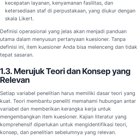
kecepatan layanan, kenyamanan fasilitas, dan
ketersediaan staf di perpustakaan, yang diukur dengan
skala
Likert
.
Definisi operasional yang jelas akan menjadi panduan
utama dalam menyusun pertanyaan kuesioner. Tanpa
definisi ini, item kuesioner Anda bisa melenceng dan tidak
tepat sasaran.
1.3. Merujuk Teori dan Konsep yang
Relevan
Setiap variabel penelitian harus memiliki dasar teori yang
kuat. Teori membantu peneliti memahami hubungan antar
variabel dan memberikan kerangka kerja untuk
mengembangkan item kuesioner. Kajian literatur yang
komprehensif diperlukan untuk mengidentifikasi teori,
konsep, dan penelitian sebelumnya yang relevan.