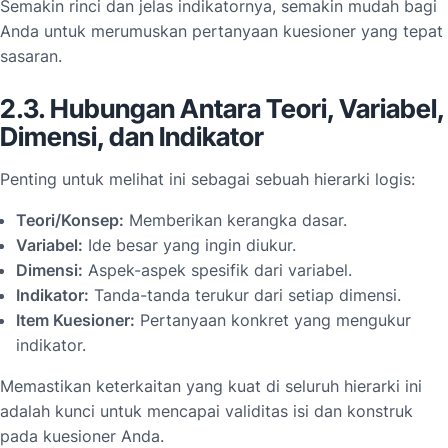
Semakin rinci dan jelas indikatornya, semakin mudah bagi
Anda untuk merumuskan pertanyaan kuesioner yang tepat
sasaran.
2.3. Hubungan Antara Teori, Variabel,
Dimensi, dan Indikator
Penting untuk melihat ini sebagai sebuah hierarki logis:
Teori/Konsep:
Memberikan kerangka dasar.
Variabel:
Ide besar yang ingin diukur.
Dimensi:
Aspek-aspek spesifik dari variabel.
Indikator:
Tanda-tanda terukur dari setiap dimensi.
Item Kuesioner:
Pertanyaan konkret yang mengukur
indikator.
Memastikan keterkaitan yang kuat di seluruh hierarki ini
adalah kunci untuk mencapai validitas isi dan
konstruk
pada kuesioner Anda.