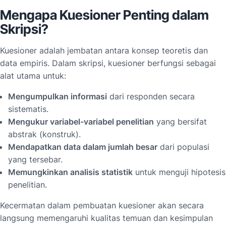
Mengapa Kuesioner Penting dalam
Skripsi?
Kuesioner adalah jembatan antara konsep teoretis dan
data empiris. Dalam skripsi, kuesioner berfungsi sebagai
alat utama untuk:
Mengumpulkan informasi
dari responden secara
sistematis.
Mengukur variabel-variabel penelitian
yang bersifat
abstrak (
konstruk
).
Mendapatkan data dalam jumlah besar
dari populasi
yang tersebar.
Memungkinkan analisis statistik
untuk menguji hipotesis
penelitian.
Kecermatan dalam pembuatan kuesioner akan secara
langsung memengaruhi kualitas temuan dan kesimpulan