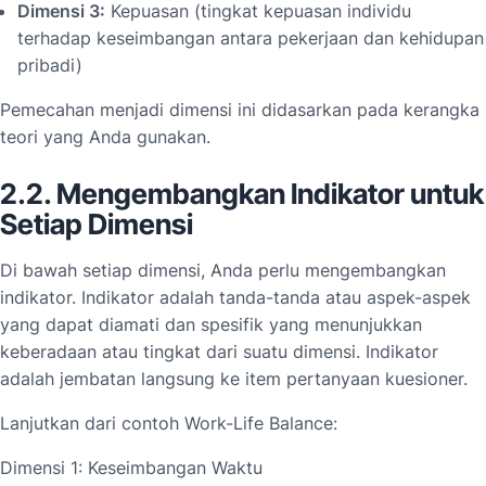
Dimensi 3:
Kepuasan (tingkat kepuasan individu
terhadap keseimbangan antara pekerjaan dan kehidupan
pribadi)
Pemecahan menjadi dimensi ini didasarkan pada kerangka
teori yang Anda gunakan.
2.2. Mengembangkan Indikator untuk
Setiap Dimensi
Di bawah setiap dimensi, Anda perlu mengembangkan
indikator. Indikator adalah tanda-tanda atau aspek-aspek
yang dapat diamati dan spesifik yang menunjukkan
keberadaan atau tingkat dari suatu dimensi. Indikator
adalah jembatan langsung ke item pertanyaan kuesioner.
Lanjutkan dari contoh
Work-Life Balance
:
Dimensi 1: Keseimbangan Waktu