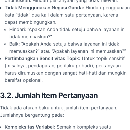
dirumuskan. Hindari pertanyaan yang tidak relevan.
Tidak Menggunakan Negasi Ganda:
Hindari penggunaan
kata
“tidak”
dua kali dalam satu pertanyaan, karena
dapat membingungkan.
Hindari:
“Apakah Anda tidak setuju bahwa layanan ini
tidak memuaskan?”
Baik:
“Apakah Anda setuju bahwa layanan ini tidak
memuaskan?”
atau
“Apakah layanan ini memuaskan?”
Pertimbangkan Sensitivitas Topik:
Untuk topik sensitif
(misalnya, pendapatan, perilaku pribadi), pertanyaan
harus dirumuskan dengan sangat hati-hati dan mungkin
bersifat opsional.
3.2. Jumlah Item Pertanyaan
Tidak ada aturan baku untuk jumlah item pertanyaan.
Jumlahnya bergantung pada:
Kompleksitas Variabel:
Semakin kompleks suatu