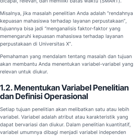
dicapai, relevan, dan memiliki batas waktu (
SMART
).
Misalnya, jika masalah penelitian Anda adalah
“rendahnya
kepuasan mahasiswa terhadap layanan perpustakaan”
,
tujuannya bisa jadi
“menganalisis faktor-faktor yang
memengaruhi kepuasan mahasiswa terhadap layanan
perpustakaan di Universitas X”
.
Pemahaman yang mendalam tentang masalah dan tujuan
akan membantu Anda menentukan variabel-variabel yang
relevan untuk diukur.
1.2. Menentukan Variabel Penelitian
dan Definisi Operasional
Setiap tujuan penelitian akan melibatkan satu atau lebih
variabel. Variabel adalah atribut atau karakteristik yang
dapat bervariasi dan diukur. Dalam penelitian kuantitatif,
variabel umumnya dibagi menjadi variabel
independen