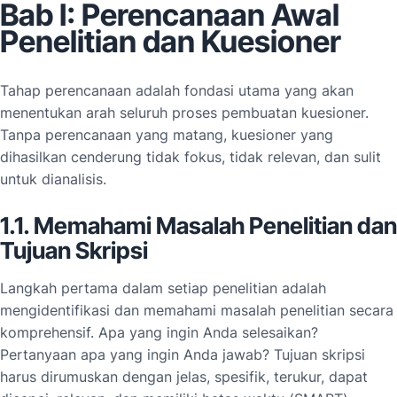
Bab I: Perencanaan Awal
Penelitian dan Kuesioner
Tahap perencanaan adalah fondasi utama yang akan
menentukan arah seluruh proses pembuatan kuesioner.
Tanpa perencanaan yang matang, kuesioner yang
dihasilkan cenderung tidak fokus, tidak relevan, dan sulit
untuk dianalisis.
1.1. Memahami Masalah Penelitian dan
Tujuan Skripsi
Langkah pertama dalam setiap penelitian adalah
mengidentifikasi dan memahami masalah penelitian secara
komprehensif. Apa yang ingin Anda selesaikan?
Pertanyaan apa yang ingin Anda jawab? Tujuan skripsi
harus dirumuskan dengan jelas, spesifik, terukur, dapat