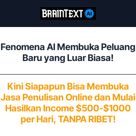
Fenomena AI Membuka Peluang
Baru yang Luar Biasa!
Kini Siapapun Bisa Membuka
Jasa Penulisan Online dan Mulai
Hasilkan Income $500-$1000
per Hari, TANPA RIBET!